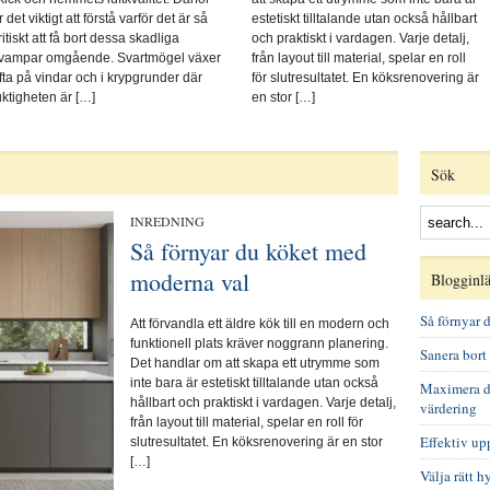
r det viktigt att förstå varför det är så
estetiskt tilltalande utan också hållbart
ritiskt att få bort dessa skadliga
och praktiskt i vardagen. Varje detalj,
vampar omgående. Svartmögel växer
från layout till material, spelar en roll
fta på vindar och i krypgrunder där
för slutresultatet. En köksrenovering är
uktigheten är […]
en stor […]
Sök
INREDNING
Så förnyar du köket med
moderna val
Blogginl
Så förnyar 
Att förvandla ett äldre kök till en modern och
funktionell plats kräver noggrann planering.
Sanera bort
Det handlar om att skapa ett utrymme som
inte bara är estetiskt tilltalande utan också
Maximera d
hållbart och praktiskt i vardagen. Varje detalj,
värdering
från layout till material, spelar en roll för
Effektiv up
slutresultatet. En köksrenovering är en stor
[…]
Välja rätt h