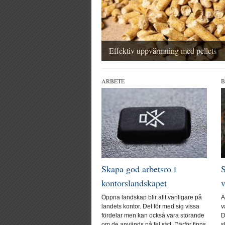
Effektiv uppvärmning med pellets
ARBETE
B
Skapa god arbetsro i
S
kontorslandskapet
Öppna landskap blir allt vanligare på
A
landets kontor. Det för med sig vissa
v
fördelar men kan också vara störande
D
om de används på fel sätt. Därför finns
s