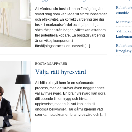
Rabarber
Att värdera sin bostad innan försäljning är ett
crumble
smart drag som kan leda till större lönsamhet
och effektivitet. En korrekt värdering ger dig
Mammas r
insikt i marknadsvärdet och hjälper dig att
sätta rätt pris från början, vilket kan attrahera
Vallmoka
fler potentiella köpare. En bostadsvärdering
kardemu
är en viktig komponent i
Rabarbers
försäljningsprocessen, oavsett […]
limeglasy
BOSTADSAFFÄRER
Välja rätt hyresvärd
Att hitta ett nytt hem är en spännande
process, men det kräver även noggrannhet i
val av hyresvärd. En bra hyresvärd kan göra
ditt boende till en trygg och trivsam
upplevelse, medan fel val kan leda till
onödiga bekymmer. Här går vi igenom vad
som kännetecknar en bra hyresvärd och […]