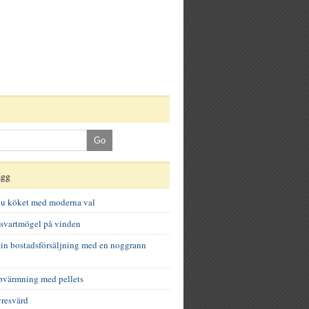
ägg
du köket med moderna val
 svartmögel på vinden
in bostadsförsäljning med en noggrann
pvärmning med pellets
yresvärd