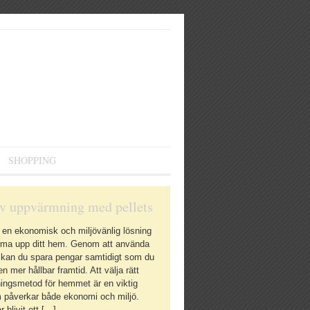
SHOPPING
iv uppvärmning med pellets
r en ekonomisk och miljövänlig lösning
ärma upp ditt hem. Genom att använda
s kan du spara pengar samtidigt som du
l en mer hållbar framtid. Att välja rätt
ingsmetod för hemmet är en viktig
 påverkar både ekonomi och miljö.
r blivit ett […]