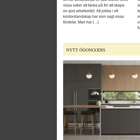
vissa saker att tänka på för att skapa
ä
en god arbetsmiljö. Att jobba i ett
k
kontorslandskap har som sagt vissa
s
fördelar. Man har […]
o
f
NYTT ÖGONGODIS