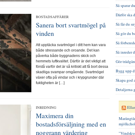
Så sparar du
Därför ska d
BOSTADSAFFÄRER
Sanera bort svartmögel på
Så får du s
vinden
Så gör du bo
Så förbered
Att upptäcka svartmögel i ditt hem kan vara
både stressande och oroande. Det kan
Så inreder 
påverka både byggnadens skick och
Gör trädgår
hemmets luftkvalitet. Därför är det viktigt att
förstå varför det är så kritiskt att få bort dessa
Bygg upp d
skadliga svampar omgående. Svartmögel
växer ofta på vindar och i krypgrunder där
Skapa god a
fuktigheten är […]
Detaljerna
Ella
INREDNING
Maximera din
Marängtå
bostadsförsäljning med en
mjölkchok
noggrann värdering
”Vindskydd