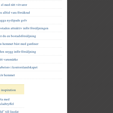
 el med rätt vitvaror
u alltid vara försäkrad
nygga nyslipade golv
staden attraktiv inför försäljningen
er du en bostadsförsäljning
du hemmet bäst med gardiner
den snygg inför försäljning
itt varumärke
rbetsro i kontorslandskapet
 gör hemmet
s inspiration
rta med
ladtryffel
” till ljusfat