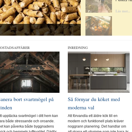
Läs mer...
OSTADSAFFÄRER
INREDNING
anera bort svartmögel på
Så förnyar du köket med
vinden
moderna val
tt upptäcka svartmögel i ditt hem kan
Att förvandla ett äldre kök till en
ara både stressande och oroande.
modern och funktionell plats kräver
et kan påverka både byggnadens
noggrann planering. Det handlar om
kick och hemmets luftkvalitet. Därför
att skapa ett utrymme som inte bara är