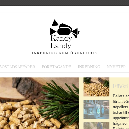
INREDNING SOM ÖGONGODIS
BOSTADSAFFÄRER
FÖRETAGANDE
INREDNING
NYHETER
Effekt
Pellets ä
för att v
träpellet
bidrar til
uppvärmn
fråga som
Pellets ha