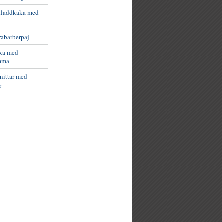
kladdkaka med
abarberpaj
ka med
mma
nittar med
r