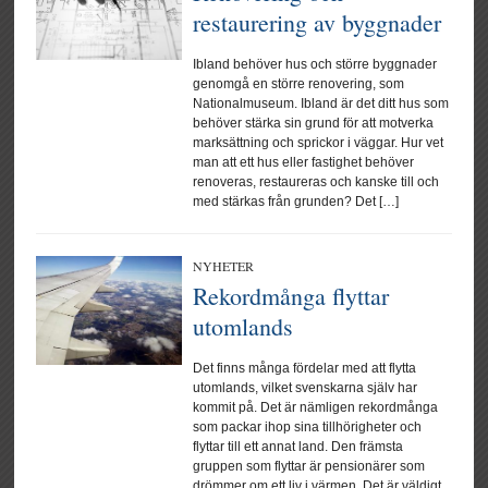
restaurering av byggnader
Ibland behöver hus och större byggnader
genomgå en större renovering, som
Nationalmuseum. Ibland är det ditt hus som
behöver stärka sin grund för att motverka
marksättning och sprickor i väggar. Hur vet
man att ett hus eller fastighet behöver
renoveras, restaureras och kanske till och
med stärkas från grunden? Det […]
NYHETER
Rekordmånga flyttar
utomlands
Det finns många fördelar med att flytta
utomlands, vilket svenskarna själv har
kommit på. Det är nämligen rekordmånga
som packar ihop sina tillhörigheter och
flyttar till ett annat land. Den främsta
gruppen som flyttar är pensionärer som
drömmer om ett liv i värmen. Det är väldigt