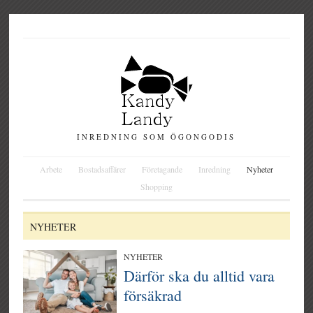
INREDNING SOM ÖGONGODIS
Arbete
Bostadsaffärer
Företagande
Inredning
Nyheter
Shopping
NYHETER
NYHETER
Därför ska du alltid vara
försäkrad