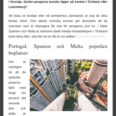
i Sverige, fastän pengarna kanske ligger på konton i Schweiz eller
Luxemburg?
Att köpa en bostad eller ett semsterhus utomlands är nog de allra
flestas dröm. Den starka svenska kronan gör dessutom att de
svenskar som är köpsugna får mer för pengarna just nu. I både
Spanien och Malta är intresset starkt medan bostadsköpen i Thailand
tycks falna litet, i alla fall om en får tro en artikel i
Svenska Dagbladet
.
Portugal, Spanien och Malta populära
boplatser
Det är
nämligen
så att de
spanska
priserna
fallit med
drygt nio
procent det
senaste
året och
detta är