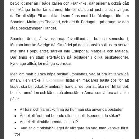
betydligt mer än i både Italien och Frankrike, där priserna också gått
ner. Många britter får däremot lite för sitt pund just nu och tvingas
därför att sälja. Ett annat land som finns med i beräkningen, förutom
Spanien, Malta och Thailand, och det är Portugal – på grund av den
låga beskattningen i landet.
Spanien är alltså svenskarnas favoritland att bo och semestra i,
förutom kanske Sverige då. Området på den spanska solkusten verkar
inte sina i popularitet, särskilt inte Estepona, Marbella och Malaga.
Där finns en stark efterfrågan på bostäder i olika priskategorier.
Fyndläge alltså, för många svenskar.
Men om man nu ska köpa bostad utomlands, vad är bra att tänka på
innan. I en artikel i
Expressen
listas en mäklares bästa tips för att
köpet ska bli lyckat. Framförallt handlar det om att åka ner till landet,
besöka områden och känna på atmosfären. Annat som är bra att tänka
på är:
Att först och främst komma på hur man ska använda bostaden
Är det ett året-runt-boende eller ett deltidsboende du söker?
Är det ett attraktivt område att bo i?
Vad är ditt pristak? Läget är viktigare än vad man kanske först
tror