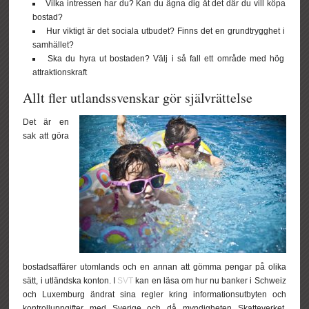
Vilka intressen har du? Kan du ägna dig åt det där du vill köpa
bostad?
Hur viktigt är det sociala utbudet? Finns det en grundtrygghet i
samhället?
Ska du hyra ut bostaden? Välj i så fall ett område med hög
attraktionskraft
Allt fler utlandssvenskar gör självrättelse
Det är en
sak att göra
bostadsaffärer utomlands och en annan att gömma pengar på olika
sätt, i utländska konton. I
SVT
kan en läsa om hur nu banker i Schweiz
och Luxemburg ändrat sina regler kring informationsutbyten och
kontrolluppgifter med Sverige och då myndigheten Skatteverket.