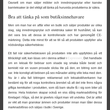
Oavsett om man säljer möbler och inredningsprylar eller kanske
barnleksaker är det viktigt att tänka på huruvida produkterna är säkra.
Bra att tänka på som butiksinnehavare
Men om man har en affär eller en butik och säljer produkter av olika
slag, säg inredningsprylar och elektriska saker till hushållet, så kan
det vara bra att dessa är kontrollerade och har genomgått CE-
märkning. Detta inte minst för att se till så att produkten uppfyller alla
nödvändiga säkerhetskrav.
Ett fall när säkerhetskraven på produkten inte alls uppfylldes på ett
tillräckligt sätt, kan läsas om i denna artikel i
Expressen
. Det handlade
om en leksak för bebisar som visade sig smaka både beskt och
kemiskt när en vuxen provade slicka lite på den, en bitring som det
var. Inte konstigt att bebisen på sex månader aldrig ville leka med den.
Nu är i alla fall bitringen reklamerad och leksakstillverkaren har
bestämt sig för att noga kontrollera ärendet så att det inte finns några
giftiga kemikalier i produkten, som då barn skulle få i sig som biter på
denna. Hela historien skapar också en viss dålig marknadsföring för
företaget i fråga, så det är givetvis något man vill undvika. Det är alltid
av vikt att man granskar ämnen och produkter innan man låter dessa
marknadsföras och säljas i butik i Sverige.