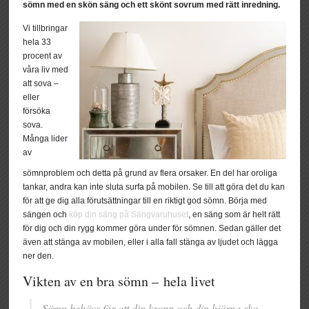
sömn med en skön säng och ett skönt sovrum med rätt inredning.
Vi tillbringar
hela 33
procent av
våra liv med
att sova –
eller
försöka
sova.
Många lider
av
sömnproblem och detta på grund av flera orsaker. En del har oroliga
tankar, andra kan inte sluta surfa på mobilen. Se till att göra det du kan
för att ge dig alla förutsättningar till en riktigt god sömn. Börja med
sängen och
köp din säng på Sängvaruhuset
, en säng som är helt rätt
för dig och din rygg kommer göra under för sömnen. Sedan gäller det
även att stänga av mobilen, eller i alla fall stänga av ljudet och lägga
ner den.
Vikten av en bra sömn – hela livet
Sömn behövs för att din kropp och din hjärna ska