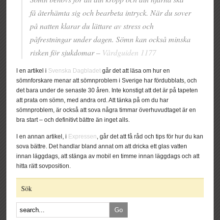
få återhämta sig och bearbeta intryck. När du sover
på natten klarar du lättare av stress och
påfrestningar under dagen. Sömn kan också minska
risken för sjukdomar –
Vårdguiden 1177
I en artikel i
Svenska Dagbladet
går det att läsa om hur en
sömnforskare menar att sömnproblem i Sverige har fördubblats, och
det bara under de senaste 30 åren. Inte konstigt att det är på tapeten
att prata om sömn, med andra ord. Att tänka på om du har
sömnproblem, är också att sova några timmar överhuvudtaget är en
bra start ­– och definitivt bättre än inget alls.
I en annan artikel, i
Expressen
, går det att få råd och tips för hur du kan
sova bättre. Det handlar bland annat om att dricka ett glas vatten
innan läggdags, att stänga av mobil en timme innan läggdags och att
hitta rätt sovposition.
Sök